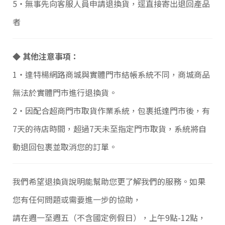
5‧無事先向客服人員申請退換貨，逕直接寄出退回產品
者
◆
其他注意事項：
1‧
達特楊網路商城與實體門市結帳系統不同，商城商品
無法於實體門市進行退換貨。
2‧
因配合超商門市取貨作業系統，包裹抵達門市後，有
7天的待店時間，超過7天未至指定門市取貨，系統將自
動退回包裹並取消您的訂單。
我們希望退換貨說明能幫助您更了解我們的服務。如果
您有任何問題或需要進一步的協助，
請在週一至週五（不含國定例假日），上午9點-12點，