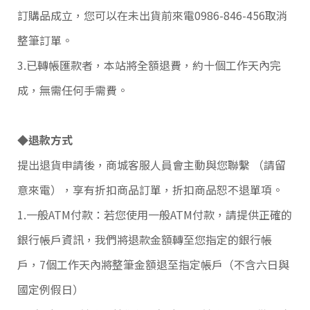
訂購品成立，您可以在未出貨前來電0986-846-456取消
整筆訂單。
3.已轉帳匯款者，本站將全額退費，約十個工作天內完
成，無需任何手需費。
◆退款方式
提出退貨申請後，商城客服人員會主動與您聯繫 （請留
意來電），享有折扣商品訂單，折扣商品恕不退單項。
統
1.一般ATM付款：若您使用一般ATM付款，請提供正確的
一
銀行帳戶資訊，我們將退款金額轉至您指定的銀行帳
編
號
戶，7個工作天內將整筆金額退至指定帳戶（不含六日與
2
國定例假日）
C
o