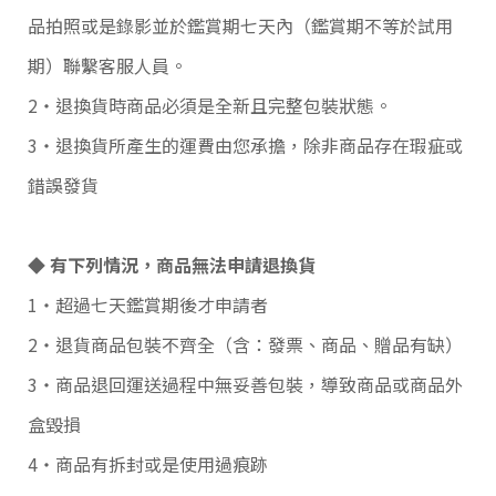
r
品拍照或是錄影並於鑑賞期七天內（鑑賞期不等於試用
e
平
期）聯繫客服人員。
台
提
2‧退換貨時商品必須是全新且完整包裝狀態。
供
3‧退換貨所產生的運費由您承擔，除非商品存在瑕疵或
錯誤發貨
◆ 有下列情況，商品無法申請退換貨
1‧超過七天鑑賞期後才申請者
2‧退貨商品包裝不齊全（含：發票、商品、贈品有缺）
3‧商品退回運送過程中無妥善包裝，導致商品或商品外
盒毀損
4‧商品有拆封或是使用過痕跡