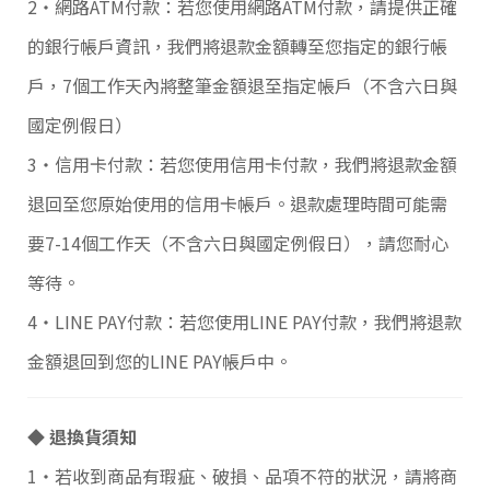
2‧網路ATM付款：若您使用網路ATM付款，請提供正確
p
y
的銀行帳戶資訊，我們將退款金額轉至您指定的銀行帳
r
i
戶，7個工作天內將整筆金額退至指定帳戶（不含六日與
g
h
國定例假日）
t
©
3‧信用卡付款：若您使用信用卡付款，我們將退款金額
2
0
退回至您原始使用的信用卡帳戶。退款處理時間可能需
2
6
要7-14個工作天（不含六日與國定例假日），請您耐心
特
楊
等待。
商
城
4‧LINE PAY付款：若您使用LINE PAY付款，我們將退款
基
於
金額退回到您的LINE PAY帳戶中。
s
h
o
p
◆ 退換貨須知
s
t
1‧若收到商品有瑕疵、破損、品項不符的狀況，請將商
o