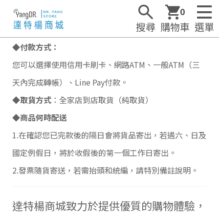
0
搜尋
購物車
選單
◆付款方式：
您可以選擇使用信用卡刷卡、網路ATM、一般ATM（三
天內完成轉帳）、Line Pay付款。
◆取貨方式
：
全家店到店取貨（純取貨）
◆商品何時配送
1.在確認您已完款後的隔日會將貨品寄出，若遇六、日及
國定例假日，將於收假後的第一個工作日寄出。
2.發票隨貨寄送，若需抬頭和統編，請特別備註說明。
達特楊商城致力於提供優質的購物體驗，